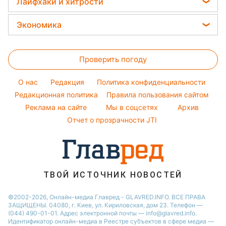
Народные приметы
Лайфхаки и хитрости
Новости Полтавы
Погода на сегодня
Закуски
Филипп Киркоров
Окрашивание волос
Все о шоу-бизнесе
Новости Сум
Все о сале
Погода на завтра
Экономика
Елена Зеленская
Красивый маникюр
Новости Черкассы
Стирка
Пылевая буря
Ани Лорак
Цены на продукты
Модные ошибки
Новости Львова
Уборка
Проверить погоду
Денежная помощь
Новости моды
Новости Ровно
Комнатные растения
Тарифы
Советы от Андре Тана
O нас
Редакция
Политика конфиденциальности
Авто
Курс валют
Редакционная политика
Правила пользования сайтом
Реклама на сайте
Мы в соцсетях
Архив
Отчет о прозрачности JTI
ТВОЙ ИСТОЧНИК НОВОСТЕЙ
©2002-2026, Онлайн-медиа Главред - GLAVRED.INFO. ВСЕ ПРАВА
ЗАЩИЩЕНЫ. 04080, г. Киев, ул. Кириловская, дом 23. Телефон —
(044) 490-01-01. Адрес электронной почты — info@glavred.info.
Идентификатор онлайн-медиа в Реестре cубъектов в сфере медиа —