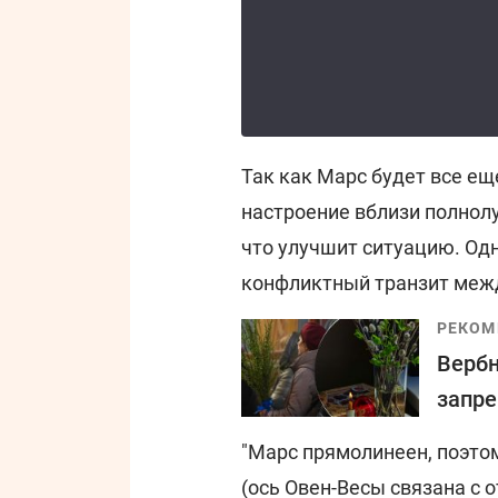
Так как Марс будет все ещ
настроение вблизи полнолу
что улучшит ситуацию. Од
конфликтный транзит меж
РЕКОМ
Вербн
запре
"Марс прямолинеен, поэто
(ось Овен-Весы связана с 