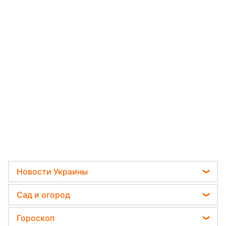
Новости Украины
Телеграм новости Украины
Сад и огород
Пенсии в Украине
Садовод назвал самое эффективное средство
Гороскоп
Мобилизация