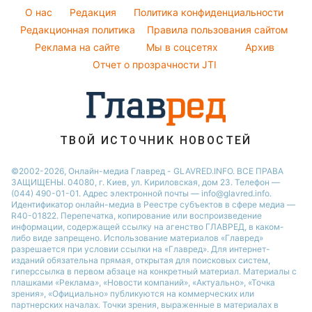
Новости Черкассы
Уборка
O нас
Редакция
Политика конфиденциальности
Пылевая буря
Новости Ровно
Комнатные растения
Редакционная политика
Правила пользования сайтом
Реклама на сайте
Мы в соцсетях
Архив
Авто
Отчет о прозрачности JTI
ТВОЙ ИСТОЧНИК НОВОСТЕЙ
©2002-2026, Онлайн-медиа Главред - GLAVRED.INFO. ВСЕ ПРАВА
ЗАЩИЩЕНЫ. 04080, г. Киев, ул. Кириловская, дом 23. Телефон —
(044) 490-01-01. Адрес электронной почты — info@glavred.info.
Идентификатор онлайн-медиа в Реестре cубъектов в сфере медиа —
R40-01822.
Перепечатка, копирование или воспроизведение
информации, содержащей ссылку на агенство ГЛАВРЕД, в каком-
либо виде запрещено. Использование материалов «Главред»
разрешается при условии ссылки на «Главред». Для интернет-
изданий обязательна прямая, открытая для поисковых систем,
гиперссылка в первом абзаце на конкретный материал. Материалы с
плашками «Реклама», «Новости компаний», «Актуально», «Точка
зрения», «Официально» публикуются на коммерческих или
партнерских началах. Точки зрения, выраженные в материалах в