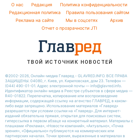
Новости Сум
O нас
Редакция
Политика конфиденциальности
Новости моды
Новости Львова
Редакционная политика
Правила пользования сайтом
Советы от Андре Тана
Реклама на сайте
Мы в соцсетях
Архив
Новости Черкассы
Отчет о прозрачности JTI
Новости Днепра
Новости Ровно
Новости Тернополя
Новости Запорожья
ТВОЙ ИСТОЧНИК НОВОСТЕЙ
Новости Житомира
©2002-2026, Онлайн-медиа Главред - GLAVRED.INFO. ВСЕ ПРАВА
ЗАЩИЩЕНЫ. 04080, г. Киев, ул. Кириловская, дом 23. Телефон —
Новости Одессы
(044) 490-01-01. Адрес электронной почты — info@glavred.info.
Идентификатор онлайн-медиа в Реестре cубъектов в сфере медиа —
R40-01822.
Перепечатка, копирование или воспроизведение
информации, содержащей ссылку на агенство ГЛАВРЕД, в каком-
либо виде запрещено. Использование материалов «Главред»
разрешается при условии ссылки на «Главред». Для интернет-
изданий обязательна прямая, открытая для поисковых систем,
гиперссылка в первом абзаце на конкретный материал. Материалы с
плашками «Реклама», «Новости компаний», «Актуально», «Точка
зрения», «Официально» публикуются на коммерческих или
партнерских началах. Точки зрения, выраженные в материалах в