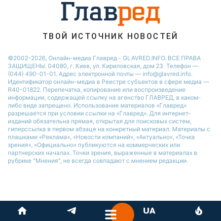
ТВОЙ ИСТОЧНИК НОВОСТЕЙ
©2002-2026, Онлайн-медиа Главред - GLAVRED.INFO. ВСЕ ПРАВА
ЗАЩИЩЕНЫ. 04080, г. Киев, ул. Кириловская, дом 23. Телефон —
(044) 490-01-01. Адрес электронной почты — info@glavred.info.
Идентификатор онлайн-медиа в Реестре cубъектов в сфере медиа —
R40-01822.
Перепечатка, копирование или воспроизведение
информации, содержащей ссылку на агенство ГЛАВРЕД, в каком-
либо виде запрещено. Использование материалов «Главред»
разрешается при условии ссылки на «Главред». Для интернет-
изданий обязательна прямая, открытая для поисковых систем,
гиперссылка в первом абзаце на конкретный материал. Материалы с
плашками «Реклама», «Новости компаний», «Актуально», «Точка
зрения», «Официально» публикуются на коммерческих или
партнерских началах. Точки зрения, выраженные в материалах в
рубрике "Мнения", не всегда совпадают с мнением редакции.