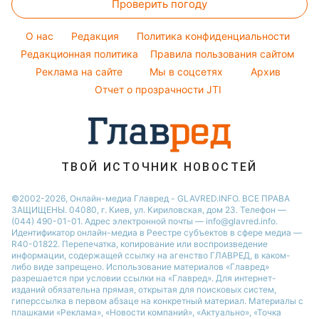
Проверить погоду
Магнитные бури
Комнатные растения
Кейт Миддлтон
Курс валют
Погода на сегодня
Алла Пугачева
O нас
Редакция
Политика конфиденциальности
Погода на завтра
Редакционная политика
Правила пользования сайтом
Максим Галкин
Реклама на сайте
Мы в соцсетях
Архив
Пылевая буря
Настя Каменских
Отчет о прозрачности JTI
ТВОЙ ИСТОЧНИК НОВОСТЕЙ
©2002-2026, Онлайн-медиа Главред - GLAVRED.INFO. ВСЕ ПРАВА
ЗАЩИЩЕНЫ. 04080, г. Киев, ул. Кириловская, дом 23. Телефон —
(044) 490-01-01. Адрес электронной почты — info@glavred.info.
Идентификатор онлайн-медиа в Реестре cубъектов в сфере медиа —
R40-01822.
Перепечатка, копирование или воспроизведение
информации, содержащей ссылку на агенство ГЛАВРЕД, в каком-
либо виде запрещено. Использование материалов «Главред»
разрешается при условии ссылки на «Главред». Для интернет-
изданий обязательна прямая, открытая для поисковых систем,
гиперссылка в первом абзаце на конкретный материал. Материалы с
плашками «Реклама», «Новости компаний», «Актуально», «Точка