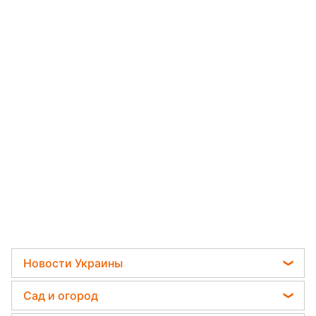
Новости Украины
Пенсии в Украине
Сад и огород
Мобилизация