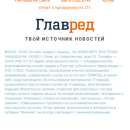
Реклама на сайте
Мы в соцсетях
Архив
Новости Львова
Отчет о прозрачности JTI
Новости Ровно
Новости Днепра
Новости Запорожья
Новости Тернополя
ТВОЙ ИСТОЧНИК НОВОСТЕЙ
Новости Житомира
©2002-2026, Онлайн-медиа Главред - GLAVRED.INFO. ВСЕ ПРАВА
ЗАЩИЩЕНЫ. 04080, г. Киев, ул. Кириловская, дом 23. Телефон —
Новости Одессы
(044) 490-01-01. Адрес электронной почты — info@glavred.info.
Идентификатор онлайн-медиа в Реестре cубъектов в сфере медиа —
R40-01822.
Перепечатка, копирование или воспроизведение
информации, содержащей ссылку на агенство ГЛАВРЕД, в каком-
либо виде запрещено. Использование материалов «Главред»
разрешается при условии ссылки на «Главред». Для интернет-
изданий обязательна прямая, открытая для поисковых систем,
гиперссылка в первом абзаце на конкретный материал. Материалы с
плашками «Реклама», «Новости компаний», «Актуально», «Точка
зрения», «Официально» публикуются на коммерческих или
партнерских началах. Точки зрения, выраженные в материалах в
рубрике "Мнения", не всегда совпадают с мнением редакции.