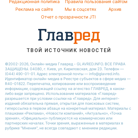
Легкие десерты
Редакционная политика
Настя Каменских
Правила пользования сайтом
Реклама на сайте
Мы в соцсетях
Архив
Напитки
Виталий Козловский
Отчет о прозрачности JTI
Праздничное меню
Потап
София Ротару
Ольга Сумская
ТВОЙ ИСТОЧНИК НОВОСТЕЙ
©2002-2026, Онлайн-медиа Главред - GLAVRED.INFO. ВСЕ ПРАВА
ЗАЩИЩЕНЫ. 04080, г. Киев, ул. Кириловская, дом 23. Телефон —
(044) 490-01-01. Адрес электронной почты — info@glavred.info.
Идентификатор онлайн-медиа в Реестре cубъектов в сфере медиа —
R40-01822.
Перепечатка, копирование или воспроизведение
информации, содержащей ссылку на агенство ГЛАВРЕД, в каком-
либо виде запрещено. Использование материалов «Главред»
разрешается при условии ссылки на «Главред». Для интернет-
изданий обязательна прямая, открытая для поисковых систем,
гиперссылка в первом абзаце на конкретный материал. Материалы с
плашками «Реклама», «Новости компаний», «Актуально», «Точка
зрения», «Официально» публикуются на коммерческих или
партнерских началах. Точки зрения, выраженные в материалах в
рубрике "Мнения", не всегда совпадают с мнением редакции.