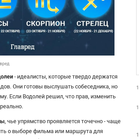
авред
долеи
- идеалисты, которые твердо держатся
ядов. Они готовы выслушать собеседника, но
1
му. Если Водолей решил, что прав, изменить
ереально.
1
цы
, чье упрямство проявляется точечно - чаще
ить о выборе фильма или маршрута для
1