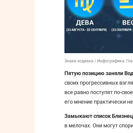
Знаки зодиака / Инфографика: Гл
Пятую позицию заняли Во
своих прогрессивных взгл
все равно поступят по-свое
его мнение практически н
Замыкают список Близне
в мелочах. Они могут спор