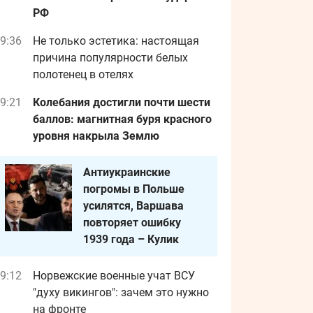
РФ
9:36
Не только эстетика: настоящая
причина популярности белых
полотенец в отелях
9:21
Колебания достигли почти шести
баллов: магнитная буря красного
уровня накрыла Землю
Антиукраинские
погромы в Польше
усилятся, Варшава
повторяет ошибку
1939 года – Кулик
9:12
Норвежские военные учат ВСУ
"духу викингов": зачем это нужно
на фронте