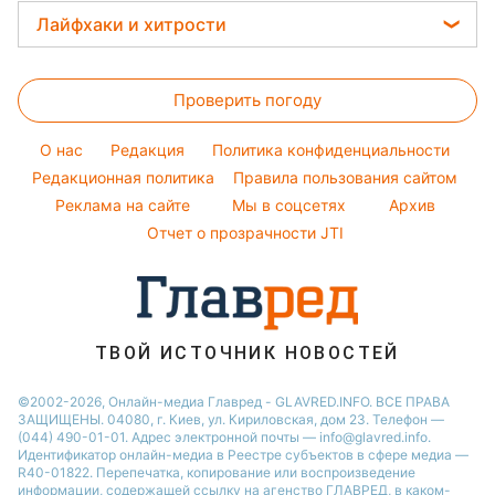
Тесты по картинке
Модные ошибки
Потап
Прогноз погоды
Легкие десерты
Лайфхаки и хитрости
Новости Харькова
Оптические иллюзии
Новости моды
София Ротару
Магнитные бури
Напитки
Новости Полтавы
Все о сале
Народные приметы
Ольга Сумская
Погода на сегодня
Праздничное меню
Новости Сум
Проверить погоду
Стирка
Все о шоу-бизнесе
Филипп Киркоров
Погода на завтра
Новости Черкассы
Уборка
O нас
Редакция
Политика конфиденциальности
Пылевая буря
Новости Ровно
Комнатные растения
Редакционная политика
Правила пользования сайтом
Реклама на сайте
Мы в соцсетях
Архив
Авто
Отчет о прозрачности JTI
ТВОЙ ИСТОЧНИК НОВОСТЕЙ
©2002-2026, Онлайн-медиа Главред - GLAVRED.INFO. ВСЕ ПРАВА
ЗАЩИЩЕНЫ. 04080, г. Киев, ул. Кириловская, дом 23. Телефон —
(044) 490-01-01. Адрес электронной почты — info@glavred.info.
Идентификатор онлайн-медиа в Реестре cубъектов в сфере медиа —
R40-01822.
Перепечатка, копирование или воспроизведение
информации, содержащей ссылку на агенство ГЛАВРЕД, в каком-