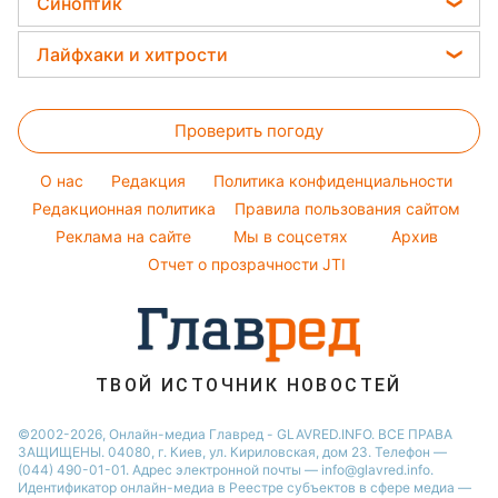
Новости Житомира
Синоптик
Простые блюда
Потап
Тесты по картинке
Новости Харькова
Прогноз погоды
Легкие десерты
Лайфхаки и хитрости
София Ротару
Оптические иллюзии
Новости Одессы
Магнитные бури
Напитки
Ольга Сумская
Все о сале
Народные приметы
Новости Полтавы
Погода на сегодня
Праздничное меню
Проверить погоду
Стирка
Все о шоу-бизнесе
Новости Сум
Погода на завтра
Уборка
Новости Черкассы
O нас
Редакция
Политика конфиденциальности
Пылевая буря
Комнатные растения
Редакционная политика
Правила пользования сайтом
Новости Ровно
Реклама на сайте
Мы в соцсетях
Архив
Авто
Новости Запорожья
Отчет о прозрачности JTI
ТВОЙ ИСТОЧНИК НОВОСТЕЙ
©2002-2026, Онлайн-медиа Главред - GLAVRED.INFO. ВСЕ ПРАВА
ЗАЩИЩЕНЫ. 04080, г. Киев, ул. Кириловская, дом 23. Телефон —
(044) 490-01-01. Адрес электронной почты — info@glavred.info.
Идентификатор онлайн-медиа в Реестре cубъектов в сфере медиа —