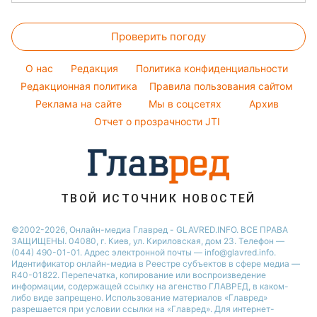
Окрашивание волос
Комнатные растения
Алла Пугачева
Новости Харькова
Курс валют
Красивый маникюр
Максим Галкин
Проверить погоду
Новости Полтавы
Модные ошибки
Настя Каменских
Новости Сум
O нас
Редакция
Политика конфиденциальности
Новости моды
Виталий Козловский
Новости Черкассы
Редакционная политика
Правила пользования сайтом
Советы от Андре Тана
Реклама на сайте
Мы в соцсетях
Архив
Новости Львова
Отчет о прозрачности JTI
Новости Ровно
Новости Днепра
Новости Запорожья
Новости Тернополя
ТВОЙ ИСТОЧНИК НОВОСТЕЙ
Новости Житомира
©2002-2026, Онлайн-медиа Главред - GLAVRED.INFO. ВСЕ ПРАВА
ЗАЩИЩЕНЫ. 04080, г. Киев, ул. Кириловская, дом 23. Телефон —
Новости Одессы
(044) 490-01-01. Адрес электронной почты — info@glavred.info.
Идентификатор онлайн-медиа в Реестре cубъектов в сфере медиа —
R40-01822.
Перепечатка, копирование или воспроизведение
информации, содержащей ссылку на агенство ГЛАВРЕД, в каком-
либо виде запрещено. Использование материалов «Главред»
разрешается при условии ссылки на «Главред». Для интернет-