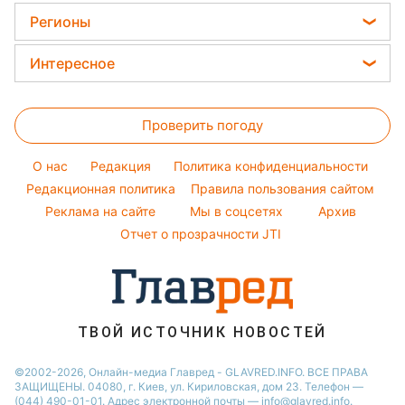
Тарифы
Пылевая буря
Женские стрижки
Комнатные растения
Регионы
Алла Пугачева
Курс валют
Окрашивание волос
Все о сале
Максим Галкин
Новости Харькова
Цены на продукты
Интересное
Красивый маникюр
Настя Каменских
Новости Полтавы
Головоломки
Модные ошибки
Виталий Козловский
Новости Львова
Проверить погоду
Тесты по картинке
Новости моды
Потап
Новости Сум
Оптические иллюзии
Советы от Андре Тана
O нас
Редакция
Политика конфиденциальности
Новости Днепра
Народные приметы
Редакционная политика
Правила пользования сайтом
Новости Черкассы
Реклама на сайте
Мы в соцсетях
Архив
Все о шоу-бизнесе
Новости Тернополя
Отчет о прозрачности JTI
Новости Ровно
Новости Житомира
Новости Запорожья
ТВОЙ ИСТОЧНИК НОВОСТЕЙ
Новости Одессы
©2002-2026, Онлайн-медиа Главред - GLAVRED.INFO. ВСЕ ПРАВА
ЗАЩИЩЕНЫ. 04080, г. Киев, ул. Кириловская, дом 23. Телефон —
(044) 490-01-01. Адрес электронной почты — info@glavred.info.