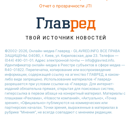
Новости Тернополя
Отчет о прозрачности JTI
Новости Ровно
Новости Житомира
Новости Запорожья
ТВОЙ ИСТОЧНИК НОВОСТЕЙ
Новости Одессы
©2002-2026, Онлайн-медиа Главред - GLAVRED.INFO. ВСЕ ПРАВА
ЗАЩИЩЕНЫ. 04080, г. Киев, ул. Кириловская, дом 23. Телефон —
(044) 490-01-01. Адрес электронной почты — info@glavred.info.
Идентификатор онлайн-медиа в Реестре cубъектов в сфере медиа —
R40-01822.
Перепечатка, копирование или воспроизведение
информации, содержащей ссылку на агенство ГЛАВРЕД, в каком-
либо виде запрещено. Использование материалов «Главред»
разрешается при условии ссылки на «Главред». Для интернет-
изданий обязательна прямая, открытая для поисковых систем,
гиперссылка в первом абзаце на конкретный материал. Материалы с
плашками «Реклама», «Новости компаний», «Актуально», «Точка
зрения», «Официально» публикуются на коммерческих или
партнерских началах. Точки зрения, выраженные в материалах в
рубрике "Мнения", не всегда совпадают с мнением редакции.