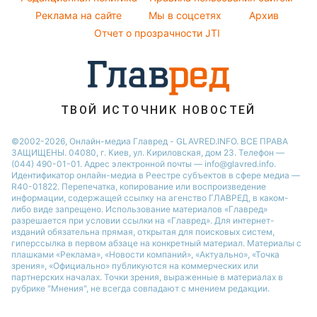
Новости Черкассы
Реклама на сайте
Мы в соцсетях
Архив
Все о шоу-бизнесе
Новости Тернополя
Отчет о прозрачности JTI
Новости Ровно
Новости Житомира
Новости Запорожья
ТВОЙ ИСТОЧНИК НОВОСТЕЙ
Новости Одессы
©2002-2026, Онлайн-медиа Главред - GLAVRED.INFO. ВСЕ ПРАВА
ЗАЩИЩЕНЫ. 04080, г. Киев, ул. Кириловская, дом 23. Телефон —
(044) 490-01-01. Адрес электронной почты — info@glavred.info.
Идентификатор онлайн-медиа в Реестре cубъектов в сфере медиа —
R40-01822.
Перепечатка, копирование или воспроизведение
информации, содержащей ссылку на агенство ГЛАВРЕД, в каком-
либо виде запрещено. Использование материалов «Главред»
разрешается при условии ссылки на «Главред». Для интернет-
изданий обязательна прямая, открытая для поисковых систем,
гиперссылка в первом абзаце на конкретный материал. Материалы с
плашками «Реклама», «Новости компаний», «Актуально», «Точка
зрения», «Официально» публикуются на коммерческих или
партнерских началах. Точки зрения, выраженные в материалах в
рубрике "Мнения", не всегда совпадают с мнением редакции.