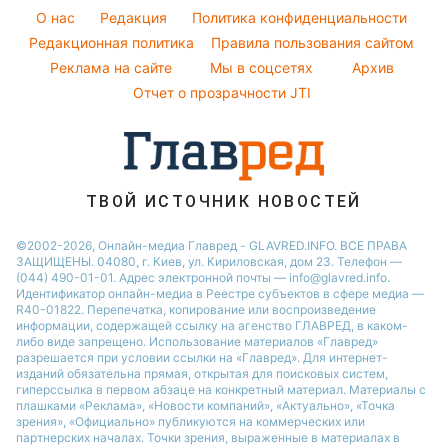
Оптические иллюзии
Советы от Андре Тана
Настя Каменских
O нас
Редакция
Политика конфиденциальности
Новости Сум
Народные приметы
Редакционная политика
Правила пользования сайтом
Виталий Козловский
Новости Тернополя
Реклама на сайте
Мы в соцсетях
Архив
Все о шоу-бизнесе
Потап
Новости Черкассы
Отчет о прозрачности JTI
Новости Житомира
Новости Ровно
Новости Одессы
ТВОЙ ИСТОЧНИК НОВОСТЕЙ
Новости Запорожья
©2002-2026, Онлайн-медиа Главред - GLAVRED.INFO. ВСЕ ПРАВА
ЗАЩИЩЕНЫ. 04080, г. Киев, ул. Кириловская, дом 23. Телефон —
(044) 490-01-01. Адрес электронной почты — info@glavred.info.
Идентификатор онлайн-медиа в Реестре cубъектов в сфере медиа —
R40-01822.
Перепечатка, копирование или воспроизведение
информации, содержащей ссылку на агенство ГЛАВРЕД, в каком-
либо виде запрещено. Использование материалов «Главред»
разрешается при условии ссылки на «Главред». Для интернет-
изданий обязательна прямая, открытая для поисковых систем,
гиперссылка в первом абзаце на конкретный материал. Материалы с
плашками «Реклама», «Новости компаний», «Актуально», «Точка
зрения», «Официально» публикуются на коммерческих или
партнерских началах. Точки зрения, выраженные в материалах в