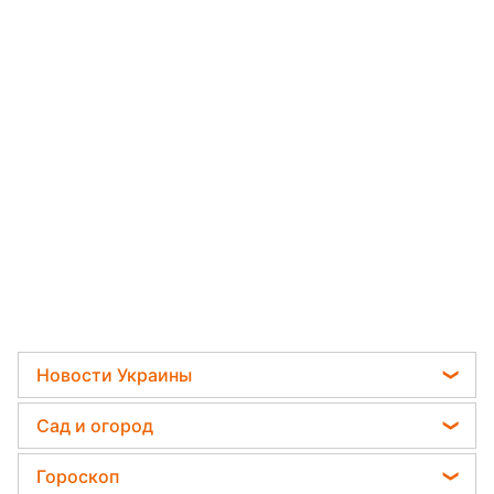
Новости Украины
Политика
Сад и огород
Отключения света
Садовод назвал самое эффективное средство
Гороскоп
Телеграм новости Украины