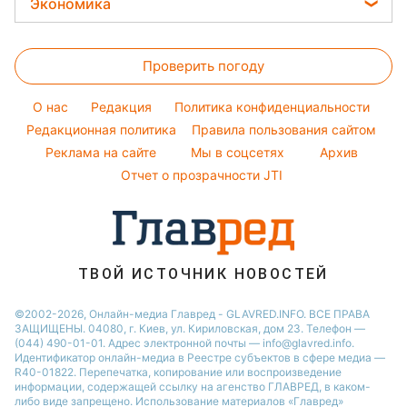
Авто
Экономика
София Ротару
Новости Запорожья
Оптические иллюзии
Окрашивание волос
Салаты
Стирка
Ольга Сумская
Новости Львова
Цены на продукты
Народные приметы
Простые блюда
Филипп Киркоров
Проверить погоду
Денежная помощь
Все о шоу-бизнесе
Легкие десерты
Елена Зеленская
Тарифы
O нас
Редакция
Политика конфиденциальности
Напитки
Ани Лорак
Курс валют
Редакционная политика
Правила пользования сайтом
Праздничное меню
Реклама на сайте
Мы в соцсетях
Архив
Отчет о прозрачности JTI
ТВОЙ ИСТОЧНИК НОВОСТЕЙ
©2002-2026, Онлайн-медиа Главред - GLAVRED.INFO. ВСЕ ПРАВА
ЗАЩИЩЕНЫ. 04080, г. Киев, ул. Кириловская, дом 23. Телефон —
(044) 490-01-01. Адрес электронной почты — info@glavred.info.
Идентификатор онлайн-медиа в Реестре cубъектов в сфере медиа —
R40-01822.
Перепечатка, копирование или воспроизведение
информации, содержащей ссылку на агенство ГЛАВРЕД, в каком-
либо виде запрещено. Использование материалов «Главред»