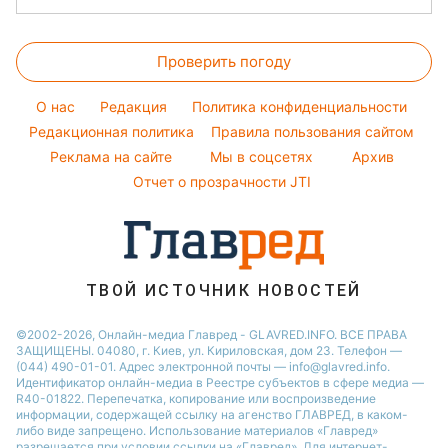
Красивый маникюр
Новости Львова
Комнатные растения
София Ротару
Цены на продукты
Модные ошибки
Новости Днепра
Все о сале
Ольга Сумская
Проверить погоду
Денежная помощь
Новости моды
Новости Харькова
Уборка
Филипп Киркоров
Тарифы
Советы от Андре Тана
O нас
Редакция
Политика конфиденциальности
Авто
Елена Зеленская
Курс валют
Редакционная политика
Правила пользования сайтом
Ани Лорак
Реклама на сайте
Мы в соцсетях
Архив
Кейт Миддлтон
Отчет о прозрачности JTI
Алла Пугачева
ТВОЙ ИСТОЧНИК НОВОСТЕЙ
©2002-2026, Онлайн-медиа Главред - GLAVRED.INFO. ВСЕ ПРАВА
ЗАЩИЩЕНЫ. 04080, г. Киев, ул. Кириловская, дом 23. Телефон —
(044) 490-01-01. Адрес электронной почты — info@glavred.info.
Идентификатор онлайн-медиа в Реестре cубъектов в сфере медиа —
R40-01822.
Перепечатка, копирование или воспроизведение
информации, содержащей ссылку на агенство ГЛАВРЕД, в каком-
либо виде запрещено. Использование материалов «Главред»
разрешается при условии ссылки на «Главред». Для интернет-