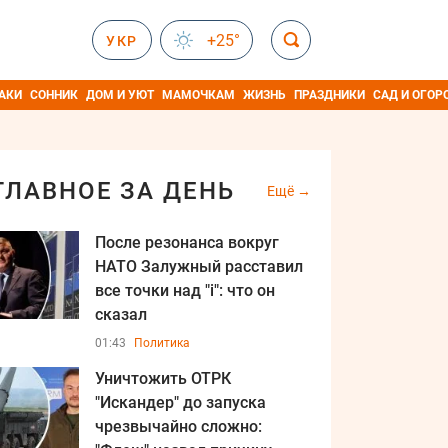
+25°
УКР
АКИ
СОННИК
ДОМ И УЮТ
МАМОЧКАМ
ЖИЗНЬ
ПРАЗДНИКИ
САД И ОГОР
ГЛАВНОЕ ЗА ДЕНЬ
Ещё
После резонанса вокруг
НАТО Залужный расставил
все точки над "i": что он
сказал
01:43
Политика
Уничтожить ОТРК
"Искандер" до запуска
чрезвычайно сложно: